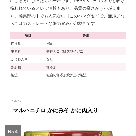
になる方にぴったりの一缶です。DEAN & DELUCAでも取り
扱われているという情報もあり、品質の高さがうかがえま
す。編集部の中でも人気なのはこのハマダセイで、無添加な
らではのストレートな蟹の旨みが印象的です。
項目
詳細
内容量
70g
主原料
香住ガニ（紅ズワイガニ）
かに身入り
なし
添加物
無添加
製法
独自の無添加炊き上げ製法
マルハ
マルハニチロ かにみそ かに肉入り
No.4