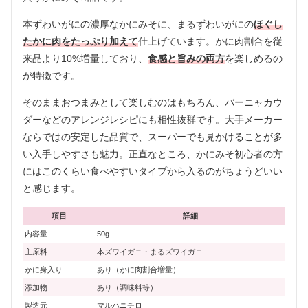
本ずわいがにの濃厚なかにみそに、まるずわいがにの
ほぐし
たかに肉をたっぷり加えて
仕上げています。かに肉割合を従
来品より10%増量しており、
食感と旨みの両方
を楽しめるの
が特徴です。
そのままおつまみとして楽しむのはもちろん、バーニャカウ
ダーなどのアレンジレシピにも相性抜群です。大手メーカー
ならではの安定した品質で、スーパーでも見かけることが多
い入手しやすさも魅力。正直なところ、かにみそ初心者の方
にはこのくらい食べやすいタイプから入るのがちょうどいい
と感じます。
項目
詳細
内容量
50g
主原料
本ズワイガニ・まるズワイガニ
かに身入り
あり（かに肉割合増量）
添加物
あり（調味料等）
製造元
マルハニチロ