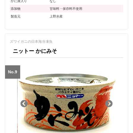
かに身入り
なし
添加物
甘味料・保存料不使用
製造元
上野水産
ズワイガニの日本海冷凍魚
ニットー かにみそ
No.9