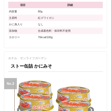
項目
詳細
内容量
80g
主原料
紅ズワイガニ
かに身入り
なし
添加物
合成着色料・保存料不使用
カロリー
70kcal/100g
ホテル サンライフガーデン
ストー缶詰 かにみそ
No.2