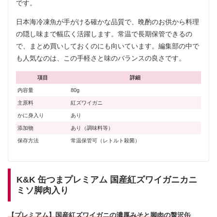
です。
日本海冷凍魚が手がける確かな品質で、晩酌のお供から料理
の隠し味まで幅広く活躍します。常温で長期保管できるの
で、まとめ買いしておくのにも向いています。編集部の中で
も人気なのは、この手軽さと味のバランスの良さです。
項目
詳細
内容量
80g
主原料
紅ズワイガニ
かに身入り
あり
添加物
あり（調味料等）
保存方法
常温保管可（レトルト殺菌）
K&K 缶つまプレミアム 国産紅ズワイガニカニ
ミソ脚肉入り
【プレミアム】国産紅ズワイガニの濃厚みそと脚肉の贅沢缶