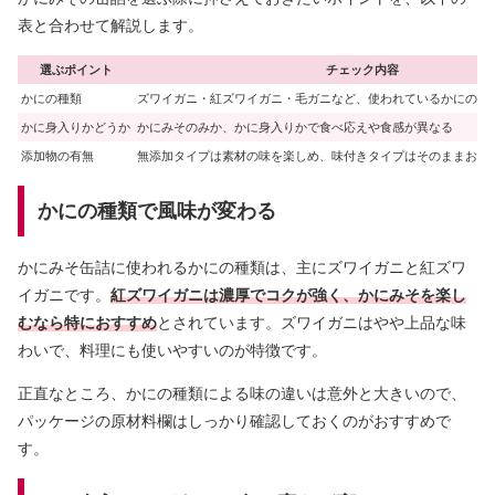
表と合わせて解説します。
選ぶポイント
チェック内容
かにの種類
ズワイガニ・紅ズワイガニ・毛ガニなど、使われているかにの種
かに身入りかどうか
かにみそのみか、かに身入りかで食べ応えや食感が異なる
添加物の有無
無添加タイプは素材の味を楽しめ、味付きタイプはそのままおつ
かにの種類で風味が変わる
かにみそ缶詰に使われるかにの種類は、主にズワイガニと紅ズワ
イガニです。
紅ズワイガニは濃厚でコクが強く、かにみそを楽し
むなら特におすすめ
とされています。ズワイガニはやや上品な味
わいで、料理にも使いやすいのが特徴です。
正直なところ、かにの種類による味の違いは意外と大きいので、
パッケージの原材料欄はしっかり確認しておくのがおすすめで
す。