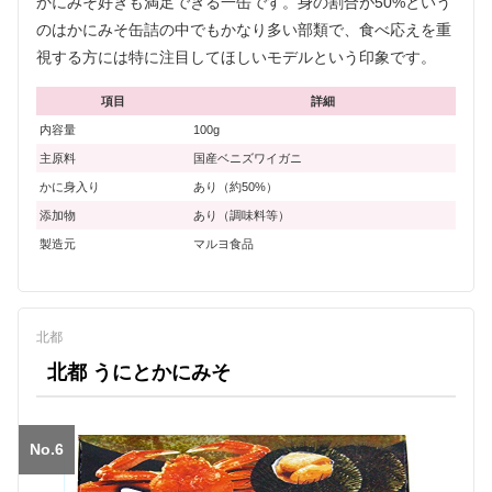
かにみそ好きも満足できる一缶です。身の割合が50%という
のはかにみそ缶詰の中でもかなり多い部類で、食べ応えを重
視する方には特に注目してほしいモデルという印象です。
項目
詳細
内容量
100g
主原料
国産ベニズワイガニ
かに身入り
あり（約50%）
添加物
あり（調味料等）
製造元
マルヨ食品
北都
北都 うにとかにみそ
No.6