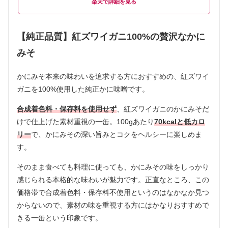
楽天
【純正品質】紅ズワイガニ100%の贅沢なかに
みそ
かにみそ本来の味わいを追求する方におすすめの、紅ズワイ
ガニを100%使用した純正かに味噌です。
合成着色料・保存料を使用せず
、紅ズワイガニのかにみそだ
けで仕上げた素材重視の一缶。100gあたり
70kcalと低カロ
リー
で、かにみその深い旨みとコクをヘルシーに楽しめま
す。
そのまま食べても料理に使っても、かにみその味をしっかり
感じられる本格的な味わいが魅力です。正直なところ、この
価格帯で合成着色料・保存料不使用というのはなかなか見つ
からないので、素材の味を重視する方にはかなりおすすめで
きる一缶という印象です。