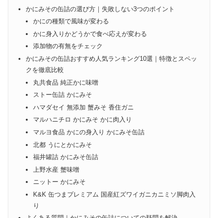
かにみその缶詰の選び方｜失敗しない3つのポイント
かにの種類で風味が変わる
かに身入りかどうかで食べ応えが変わる
添加物の有無をチェック
かにみその缶詰おすすめ人気ランキング10選｜特徴とスペッ
クを徹底比較
丸共食品 純正かに味噌
ストー缶詰 かにみそ
ハマダセイ 無添加 蟹みそ 香住ガニ
マルハニチロ かにみそ かに肉入り
マルヨ食品 かにの身入り かにみそ缶詰
北都 うにとかにみそ
福井罐詰 かにみそ缶詰
上野水産 蟹味噌
ニットー かにみそ
K&K 缶つまプレミアム 国産紅ズワイガニカニミソ脚肉入
り
よくある質問｜かにみその缶詰についての疑問を解決