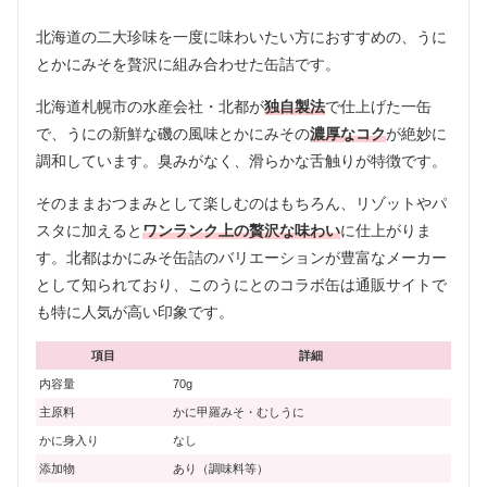
北海道の二大珍味を一度に味わいたい方におすすめの、うに
とかにみそを贅沢に組み合わせた缶詰です。
北海道札幌市の水産会社・北都が
独自製法
で仕上げた一缶
で、うにの新鮮な磯の風味とかにみその
濃厚なコク
が絶妙に
調和しています。臭みがなく、滑らかな舌触りが特徴です。
そのままおつまみとして楽しむのはもちろん、リゾットやパ
スタに加えると
ワンランク上の贅沢な味わい
に仕上がりま
す。北都はかにみそ缶詰のバリエーションが豊富なメーカー
として知られており、このうにとのコラボ缶は通販サイトで
も特に人気が高い印象です。
項目
詳細
内容量
70g
主原料
かに甲羅みそ・むしうに
かに身入り
なし
添加物
あり（調味料等）