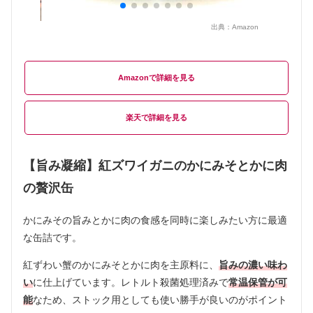
出典：
Amazon
Amazon
楽天
【旨み凝縮】紅ズワイガニのかにみそとかに肉
の贅沢缶
かにみその旨みとかに肉の食感を同時に楽しみたい方に最適
な缶詰です。
紅ずわい蟹のかにみそとかに肉を主原料に、
旨みの濃い味わ
い
に仕上げています。レトルト殺菌処理済みで
常温保管が可
能
なため、ストック用としても使い勝手が良いのがポイント