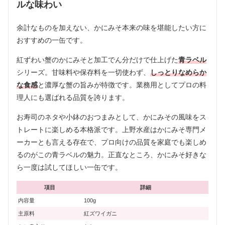
ルな味わい
余計なものを加えない、かにみそ本来の味を堪能したい方に
おすすめの一缶です。
紅ずわい蟹のかにみそと加工でん分だけで仕上げた
青ラベル
シリーズ。甘味料や保存料を一切使わず、
しっとりなめらか
な食感
と濃厚な蟹の旨みが特徴です。業務用としてプロの料
理人にも選ばれる品質を誇ります。
お寿司のネタや小鉢のおつまみとして、かにみその風味をス
トレートに楽しめる本格派です。上野水産はかにみそ専門メ
ーカーとも言える存在で、プロ向けの品質を家庭でも楽しめ
るのがこの青ラベルの魅力。正直なところ、かにみそ好きな
ら一度は試してほしい一缶です。
項目
詳細
内容量
100g
主原料
紅ズワイガニ