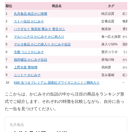
順位
商品名
タグ
1
丸共食品 純正かに味噌
純正品質
紅ズワ
2
ストー缶詰 かにみそ
定番品質
晩酌
3
ハマダセイ 無添加 蟹みそ 香住ガニ
無添加
香住
4
マルハニチロ かにみそ かに肉入り
食べ応え抜群
かに
5
マルヨ食品 かにの身入り かにみそ缶詰
身入り50%
国産
6
北都 うにとかにみそ
贅沢コラボ
うに
7
福井罐詰 かにみそ缶詰
産地の味
かに
8
上野水産 蟹味噌
高純度
かに
9
ニットー かにみそ
旨み凝縮
紅ズ
10
K&K 缶つまプレミアム 国産紅ズワイガニカニミソ脚肉入り
–
ここからは、かにみその缶詰の中から注目の商品をランキング形
式でご紹介します。それぞれの特徴を比較しながら、自分に合っ
た一缶を見つけてください。
丸共食品