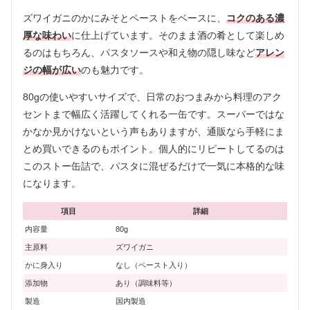
ズワイガニのかにみそとペーストをベースに、
コクのある濃
厚な味わい
に仕上げています。そのまま酒の肴として楽しめ
るのはもちろん、パスタソースや和え物の隠し味など
アレン
ジの幅が広い
のも魅力です。
80gの使いやすいサイズで、日常のおつまみから料理のアク
セントまで幅広く活躍してくれる一缶です。スーパーではな
かなか見かけないという声もありますが、通販なら手軽にま
とめ買いできるのもポイント。個人的にリピートしてるのは
このストー缶詰で、パスタに混ぜるだけで一気に本格的な味
になります。
項目
詳細
内容量
80g
主原料
ズワイガニ
かに身入り
なし（ペースト入り）
添加物
あり（調味料等）
製造
国内製造