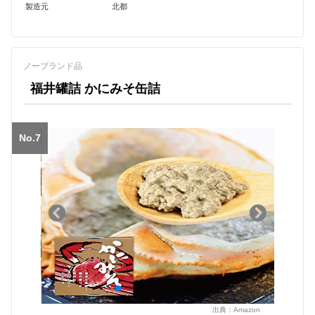
製造元
北都
ノーブランド品
福井罐詰 かにみそ缶詰
No.7
出典：
Amazon