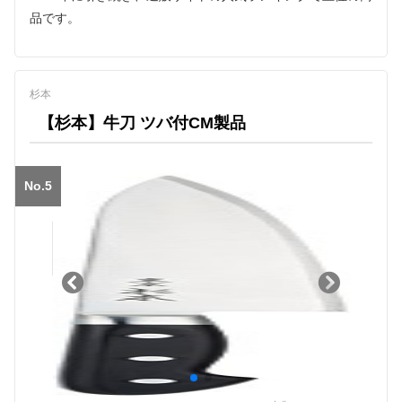
品です。
杉本
【杉本】牛刀 ツバ付CM製品
No.5