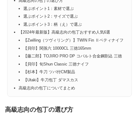
高級志向の包丁の選び方
選ぶポイント1：素材で選ぶ
選ぶポイント2：サイズで選ぶ
選ぶポイント3：柄（え）で選ぶ
【2024年最新版】高級志向の包丁おすすめ人気6選
【Zwilling（ツヴィリング）】TWIN Fin Ⅱペティナイフ
【貝印】関孫六 10000CL 三徳165mm
【藤二郎】TOJIRO PRO DP コバルト合金鋼割込 三徳
【貝印】旬Shun Classic 三徳ナイフ
【杉本】牛刀 ツバ付CM製品
【Utaki】牛刀包丁 ダマスカス
高級志向の包丁についてまとめ
高級志向の包丁の選び方