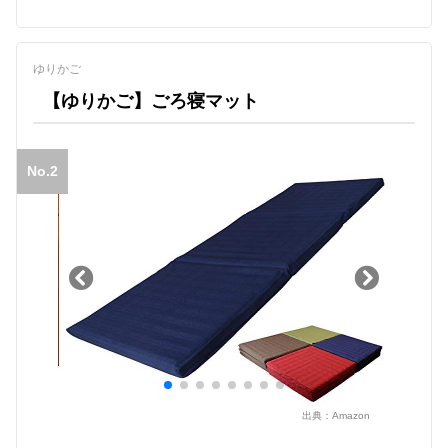
ゆりかご
【ゆりかご】ごろ寝マット
No.2
出典：
Amazon